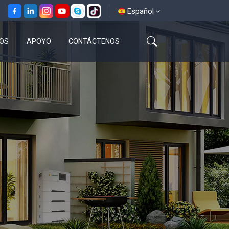
Español
OS
APOYO
CONTÁCTENOS
English
français
español
العربية