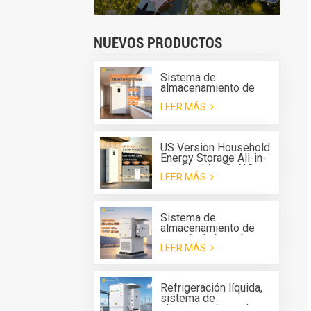
NUEVOS PRODUCTOS
Sistema de
almacenamiento de
energía apilable para el
LEER MÁS
hogar Greensun, todo
en uno G-AIO-200-
S6K/S11K
US Version Household
Energy Storage All-in-
one Machine G-AIO-
LEER MÁS
200-U7.2K
Sistema de
almacenamiento de
energía de batería
LEER MÁS
(BESS) todo en uno
para exteriores Solis
de 125 kW y 261 kWh
con refrigeración
Refrigeración líquida,
líquida.
sistema de
almacenamiento de