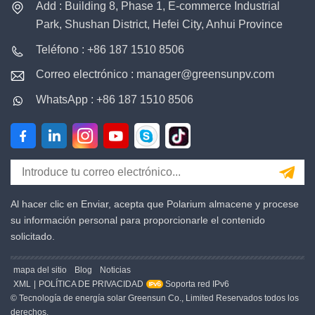
Add : Building 8, Phase 1, E-commerce Industrial
paralelo. Monitorización
paralelo. Monitorización
Park, Shushan District, Hefei City, Anhui Province
en tiempo real de la
en tiempo real de la
carga de la batería y
carga de la batería y
Teléfono : +86 187 1510 8506
descarga,
descarga,
Correo electrónico : manager@greensunpv.com
actualizaciones del
actualizaciones del
sistema en línea y
sistema en línea y
WhatsApp : +86 187 1510 8506
mantenimiento Batería
mantenimiento Batería
de fosfato de hierro y
de fosfato de hierro y
litio (LFP), El paquete
litio (LFP), El paquete
de baterías y el
de baterías y el
sistema adoptan una
sistema adoptan una
solución extintora de
solución extintora de
Al hacer clic en Enviar, acepta que Polarium almacene y procese
incendios en aerosol
incendios en aerosol
su información personal para proporcionarle el contenido
solicitado.
mapa del sitio
Blog
Noticias
XML
|
POLÍTICA DE PRIVACIDAD
Soporta red IPv6
© Tecnología de energía solar Greensun Co., Limited Reservados todos los
derechos.