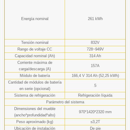
Energía nominal
261 kWh
Tensión nominal
832V
Rango de voltaje CC
728~949V
Capacidad nominal (Ah)
314 Ah
Corriente máxima de
157A
carga/descarga (A)
Módulo de batería
166,4 V 314 Ah (52,25 kWh)
Cantidad de módulos de batería
5
en serie (opcional)
Sistema de refrigeración
Refrigeración líquida
Parámetro del sistema
Dimensiones del mueble
970*1420*2320 mm
(ancho*profundidad*alto)
Peso aproximado (kg)
≤3,2T
Ubicación de instalación
De pie