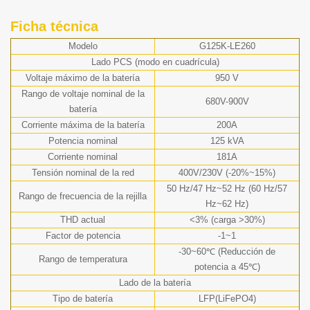
Ficha técnica
Modelo
G125K-LE260
Lado PCS (modo en cuadrícula)
Voltaje máximo de la batería
950 V
Rango de voltaje nominal de la
680V-900V
batería
Corriente máxima de la batería
200A
Potencia nominal
125 kVA
Corriente nominal
181A
Tensión nominal de la red
400V/230V (-20%~15%)
50 Hz/47 Hz~52 Hz (60 Hz/57
Rango de frecuencia de la rejilla
Hz~62 Hz)
THD actual
<3% (carga >30%)
Factor de potencia
-1~1
-30~60℃ (Reducción de
Rango de temperatura
potencia a 45℃)
Lado de la batería
Tipo de batería
LFP(LiFePO4)