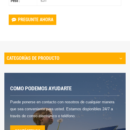
≤3T
Peso :
PREGUNTE AHORA
CATEGORÍAS DE PRODUCTO
COMO PODEMOS AYUDARTE
Puede ponerse en contacto con nosotros de cualquier manera
que sea conveniente para usted. Estamos disponibles 24/7 a
través de correo electrónico o teléfono.