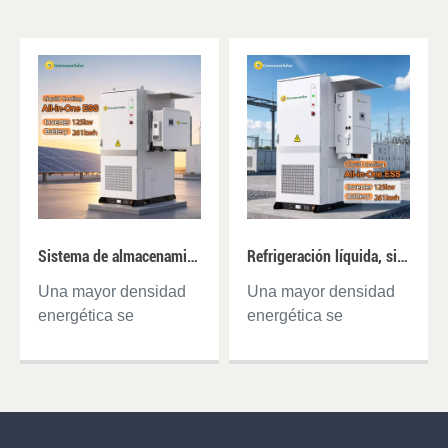
Sistema de almacenamiento de energía de batería (BESS) todo en uno para exteriores Solis de 125 kW y 261 kWh con refrigeración líquida.
Refrigeración líquida, sistema de almacenamiento de energía de batería (BESS) todo en uno para exteriores, inversor híbrido de 125 kW, sistema de almacenamiento de energía de batería de 261 kWh.
Una mayor densidad
Una mayor densidad
energética se
energética se
beneficia de lo último
beneficia de lo último
Tecnología LFPDiseño
Tecnología LFPDiseño
de módulos Admite un
de módulos Admite un
máximo de 10
máximo de 10
conjuntos en
conjuntos en