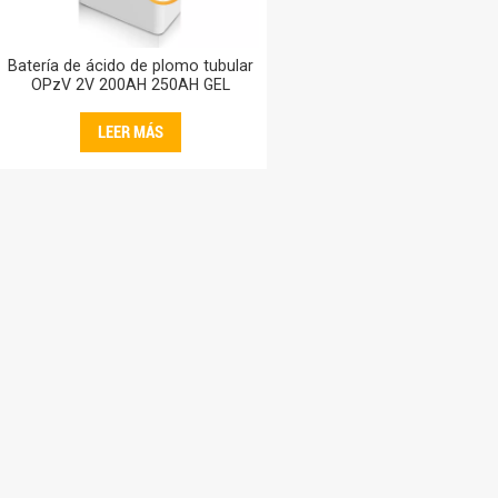
Batería de ácido de plomo tubular
OPzV 2V 200AH 250AH GEL
Baterías 200AH 220AH 250AH para
central eléctrica agrícola
LEER MÁS