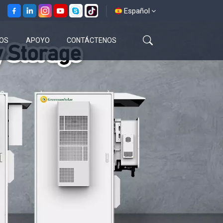
Español
OS
APOYO
CONTÁCTENOS
English
français
español
العربية