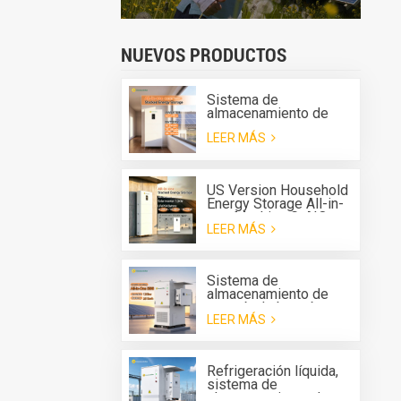
NUEVOS PRODUCTOS
Sistema de
almacenamiento de
energía apilable para el
LEER MÁS
hogar Greensun, todo
en uno G-AIO-200-
S6K/S11K
US Version Household
Energy Storage All-in-
one Machine G-AIO-
LEER MÁS
200-U7.2K
Sistema de
almacenamiento de
energía de batería
LEER MÁS
(BESS) todo en uno
para exteriores Solis
de 125 kW y 261 kWh
con refrigeración
Refrigeración líquida,
líquida.
sistema de
almacenamiento de