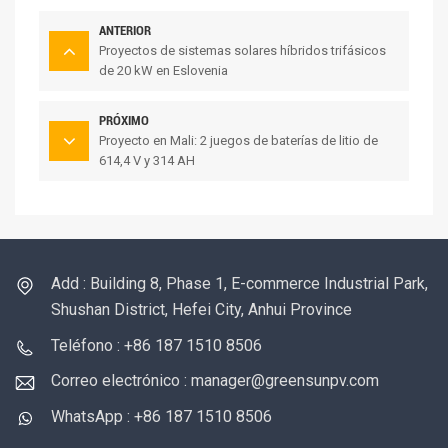
ANTERIOR
Proyectos de sistemas solares híbridos trifásicos
de 20 kW en Eslovenia
PRÓXIMO
Proyecto en Mali: 2 juegos de baterías de litio de
614,4 V y 314 AH
Add : Building 8, Phase 1, E-commerce Industrial Park,
Shushan District, Hefei City, Anhui Province
Teléfono : +86 187 1510 8506
Correo electrónico : manager@greensunpv.com
WhatsApp : +86 187 1510 8506