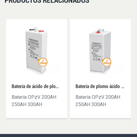
PRODUCTOS RELACIONADOS
Batería de ácido de plomo tubular OPzV 2V 200AH 250AH GEL Baterías 200AH 220AH 250AH para central eléctrica agrícola
Batería de plomo ácido Gel 2V 300AH OPzV Almacenamiento en el hogar Baterías de ciclo profundo 300A Precio
Batería OPzV 200AH
Batería OPzV 200AH
250AH 300AH
250AH 300AH
350AHOEM disponible,
350AHOEM disponible,
servicio
servicio
posventaFábrica
posventaFábrica
propia, precio
propia, precio