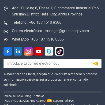
competitivo3 años de
competitivo3 años de
Add : Building 8, Phase 1, E-commerce Industrial Park,
garantía, CE, MSDS20
garantía, CE, MSDS20
Shushan District, Hefei City, Anhui Province
años de tiempo de
años de tiempo de
vida
vida
Teléfono : +86 187 1510 8506
Correo electrónico : manager@greensunpv.com
WhatsApp : +86 187 1510 8506
Al hacer clic en Enviar, acepta que Polarium almacene y procese
su información personal para proporcionarle el contenido
solicitado.
mapa del sitio
Blog
Noticias
XML
|
POLÍTICA DE PRIVACIDAD
Soporta red IPv6