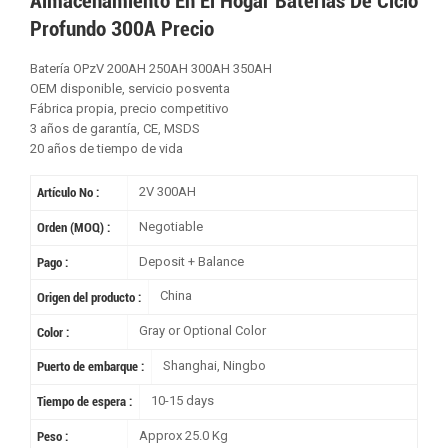
Almacenamiento En El Hogar Baterías De Ciclo
Profundo 300A Precio
Batería OPzV 200AH 250AH 300AH 350AH
OEM disponible, servicio posventa
Fábrica propia, precio competitivo
3 años de garantía, CE, MSDS
20 años de tiempo de vida
2V 300AH
Artículo No :
Negotiable
Orden (MOQ) :
Deposit + Balance
Pago :
China
Origen del producto :
Gray or Optional Color
Color :
Shanghai, Ningbo
Puerto de embarque :
10-15 days
Tiempo de espera :
Approx 25.0 Kg
Peso :