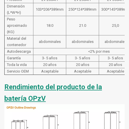
Dimensión
103*206*389mm
250*124*389mm
300*145*389m
(L*W*H)
Peso
aproximado
18.0
21.0
25,0
(KG)
Material del
abdominales
abdominales
abdominales
contenedor
Autodescarga
<2% por mes
Garantía
3- 5 años
3- 5 años
3- 5 años
Toda la vida
20 años
20 años
20 años
Servicio OEM
Aceptable
Aceptable
Aceptable
Rendimiento del producto de la
batería OPzV