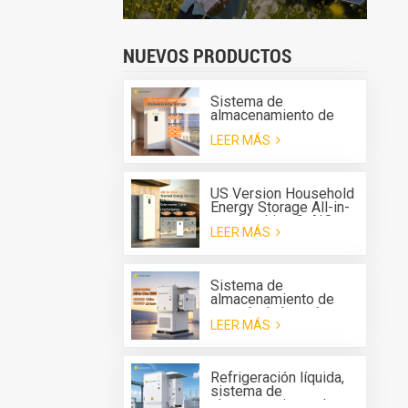
NUEVOS PRODUCTOS
Sistema de
almacenamiento de
energía apilable para el
LEER MÁS
hogar Greensun, todo
en uno G-AIO-200-
S6K/S11K
US Version Household
Energy Storage All-in-
one Machine G-AIO-
LEER MÁS
200-U7.2K
Sistema de
almacenamiento de
energía de batería
LEER MÁS
(BESS) todo en uno
para exteriores Solis
de 125 kW y 261 kWh
con refrigeración
Refrigeración líquida,
líquida.
sistema de
almacenamiento de