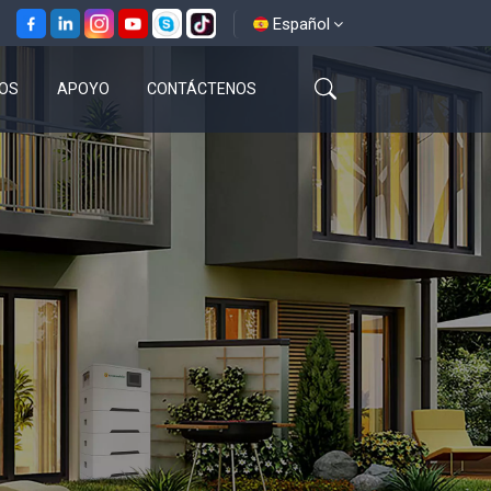
Español
OS
APOYO
CONTÁCTENOS
English
français
español
العربية