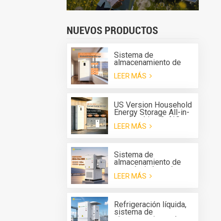
NUEVOS PRODUCTOS
Sistema de
almacenamiento de
energía apilable para el
LEER MÁS
hogar Greensun, todo
en uno G-AIO-200-
S6K/S11K
US Version Household
Energy Storage All-in-
one Machine G-AIO-
LEER MÁS
200-U7.2K
Sistema de
almacenamiento de
energía de batería
LEER MÁS
(BESS) todo en uno
para exteriores Solis
de 125 kW y 261 kWh
con refrigeración
Refrigeración líquida,
líquida.
sistema de
almacenamiento de