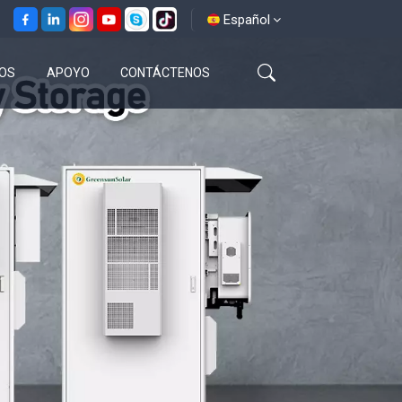
Español
OS
APOYO
CONTÁCTENOS
English
français
español
العربية