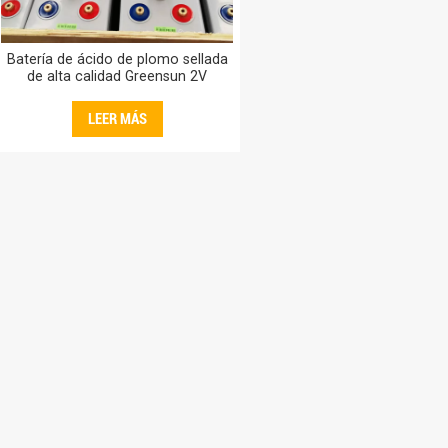
Batería de ácido de plomo sellada
de alta calidad Greensun 2V
2500AH OPzV Baterías de ciclo
profundo de almacenamiento 2500
LEER MÁS
AH Precio