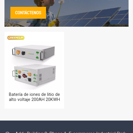
CONTÁCTENOS
Batería de iones de litio de
alto voltaje 200AH 20KWH
30KWH 40KWH 50KWH
60KWH 80KWH para sistema
de almacenamiento de
energía