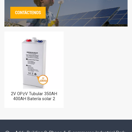
CONTÁCTENOS
2V OPzV Tubular 350AH
400AH Batería solar 2
Voltaje Baterías de ciclo
profundo 350AH 10HR
Hecho en China