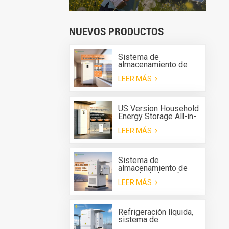
NUEVOS PRODUCTOS
Sistema de
almacenamiento de
energía apilable para el
LEER MÁS
hogar Greensun, todo
en uno G-AIO-200-
S6K/S11K
US Version Household
Energy Storage All-in-
one Machine G-AIO-
LEER MÁS
200-U7.2K
Sistema de
almacenamiento de
energía de batería
LEER MÁS
(BESS) todo en uno
para exteriores Solis
de 125 kW y 261 kWh
con refrigeración
Refrigeración líquida,
líquida.
sistema de
almacenamiento de