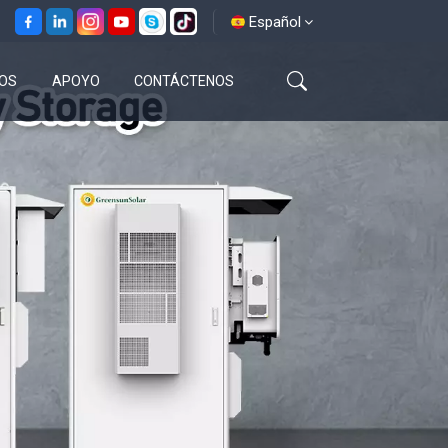
Español
OS
APOYO
CONTÁCTENOS
English
français
español
العربية