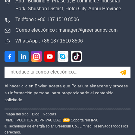
Add : Building 8, Phase 1, E-commerce Industrial
Park, Shushan District, Hefei City, Anhui Province
Teléfono : +86 187 1510 8506
Correo electrónico : manager@greensunpv.com
WhatsApp : +86 187 1510 8506
Al hacer clic en Enviar, acepta que Polarium almacene y procese
su información personal para proporcionarle el contenido
solicitado.
mapa del sitio
Blog
Noticias
XML
|
POLÍTICA DE PRIVACIDAD
Soporta red IPv6
© Tecnología de energía solar Greensun Co., Limited Reservados todos los
derechos.