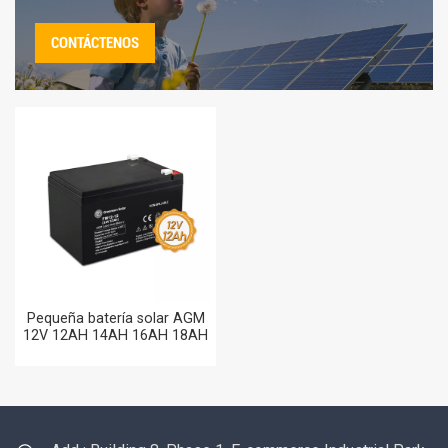
CONTÁCTENOS
Pequeña batería solar AGM
12V 12AH 14AH 16AH 18AH
20AH 24AH Baterías de
plomo ácido 12AH para la
venta