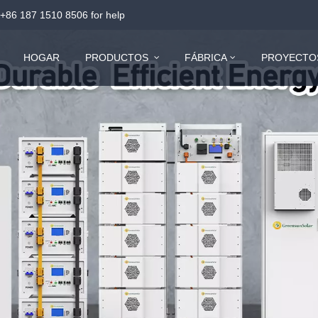
+86 187 1510 8506
for help
HOGAR
PRODUCTOS
FÁBRICA
PROYECTO
Sistema de almacenamiento de energía todo en uno de bajo voltaje