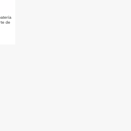
batería
te de
a los
res