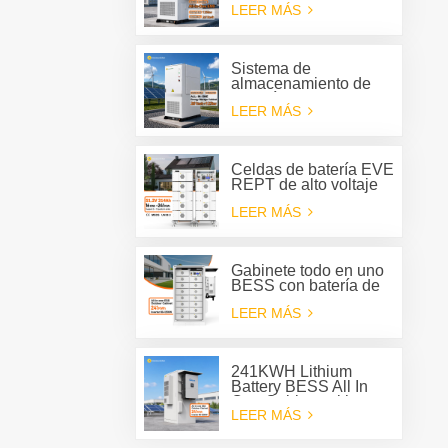
LEER MÁS
energía de batería
(BESS) todo en uno
para exteriores,
inversor híbrido de 125
Sistema de
kW, sistema de
almacenamiento de
almacenamiento de
energía para
energía de batería de
LEER MÁS
exteriores todo en uno
261 kWh.
con refrigeración
líquida, generador de
energía de 125 kW y
Celdas de batería EVE
batería de 261 kWh.
REPT de alto voltaje
280 Ah 314 Ah
LEER MÁS
Sistema de batería tipo
rack ESS
Gabinete todo en uno
BESS con batería de
litio de 241 KWH para
LEER MÁS
sistema de
almacenamiento de
energía
241KWH Lithium
Battery BESS All In
One Cabinet with
LEER MÁS
Deye three phase
Hybrid inverter