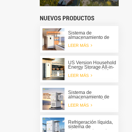
NUEVOS PRODUCTOS
Sistema de
almacenamiento de
energía apilable para
LEER MÁS
el hogar Greensun,
todo en uno G-AIO-
200-S6K/S11K
US Version Household
Energy Storage All-in-
one Machine G-AIO-
LEER MÁS
200-U7.2K
Sistema de
almacenamiento de
energía de batería
LEER MÁS
(BESS) todo en uno
para exteriores Solis
de 125 kW y 261 kWh
con refrigeración
Refrigeración líquida,
líquida.
sistema de
almacenamiento de