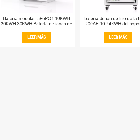
Batería modular LiFePO4 10KWH
batería de ión de litio de la 
20KWH 30KWH Batería de iones de
200AH 10.24KWH del sopor
litio 192V 240V 360V con inversor
estante 51.2V LiFePO4 par
solar híbrido fuera de la red
sistemas eléctricos sola
LEER MÁS
LEER MÁS