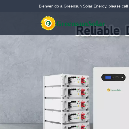
Bienvenido a Greensun Solar Energy, please call
Sistema de almacenamiento de energía en baterías (BESS) para exteriores de 261 kWh (PCS integrado)