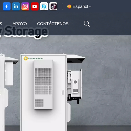
Español
S
APOYO
CONTÁCTENOS
English
français
español
العربية