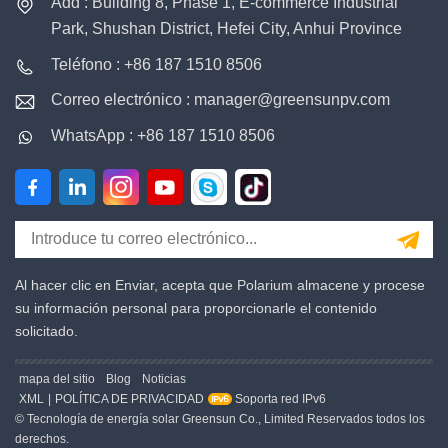
Add : Building 8, Phase 1, E-commerce Industrial
Park, Shushan District, Hefei City, Anhui Province
Teléfono : +86 187 1510 8506
Correo electrónico : manager@greensunpv.com
WhatsApp : +86 187 1510 8506
Al hacer clic en Enviar, acepta que Polarium almacene y procese
su información personal para proporcionarle el contenido
solicitado.
mapa del sitio
Blog
Noticias
XML
|
POLÍTICA DE PRIVACIDAD
Soporta red IPv6
© Tecnología de energía solar Greensun Co., Limited Reservados todos los
derechos.