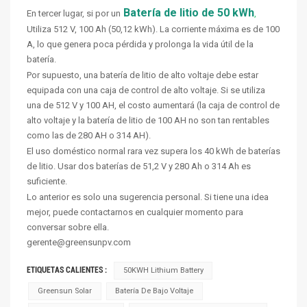
Batería de litio de 50 kWh
En tercer lugar, si por un
,
Utiliza 512 V, 100 Ah (50,12 kWh). La corriente máxima es de 100
A, lo que genera poca pérdida y prolonga la vida útil de la
batería.
Por supuesto, una batería de litio de alto voltaje debe estar
equipada con una caja de control de alto voltaje. Si se utiliza
una de 512 V y 100 AH, el costo aumentará (la caja de control de
alto voltaje y la batería de litio de 100 AH no son tan rentables
como las de 280 AH o 314 AH).
El uso doméstico normal rara vez supera los 40 kWh de baterías
de litio. Usar dos baterías de 51,2 V y 280 Ah o 314 Ah es
suficiente.
Lo anterior es solo una sugerencia personal. Si tiene una idea
mejor, puede contactarnos en cualquier momento para
conversar sobre ella.
gerente@greensunpv.com
ETIQUETAS CALIENTES :
50KWH Lithium Battery
Greensun Solar
Batería De Bajo Voltaje