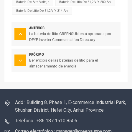
Batería De Alto Voltaje
Batería De Litio De 51,2 V Y 280 Ah
Batería De Litio De 51,2 V Y 314 Ah
ANTERIOR
La batería de litio GREENSUN está aprobada por
DEYE Inverter Communication Directory
PRÓXIMO
Beneficios de las baterías de litio para el
almacenamiento de energía
Add : Building 8, Phase 1, E-commerce Industrial Park,
Shushan District, Hefei City, Anhui Province
Teléfono : +86 187 1510 8506
Correo electrónico : manager@greensunpv.com