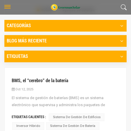
HOGAR
Paquetes de baterías
CATEGORÍAS
BLOG MÁS RECIENTE
ETIQUETAS
BMS, el “cerebro” de la batería
Oct 12, 2025
El sistema de gestión de baterías (BMS) es un sistema
electrónico que supervisa y administra los paquetes de
baterías recargables, especialmente baterías de iones de
ETIQUETAS CALIENTES :
Sistema De Gestión De Edificios
litio.En un sistema de almacenamiento de energía, el BMS, a
menudo denominado "centro inteligente", realiza funciones
Inversor Híbrido
Sistema De Gestión De Batería