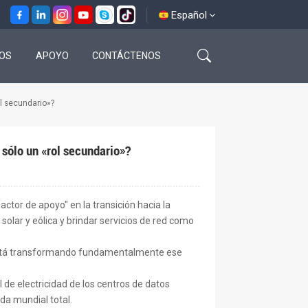
Español
OS
APOYO
CONTÁCTENOS
English
l secundario»?
français
español
sólo un «rol secundario»?
العربية
ctor de apoyo" en la transición hacia la
 solar y eólica y brindar servicios de red como
) está transformando fundamentalmente ese
 de electricidad de los centros de datos
da mundial total.