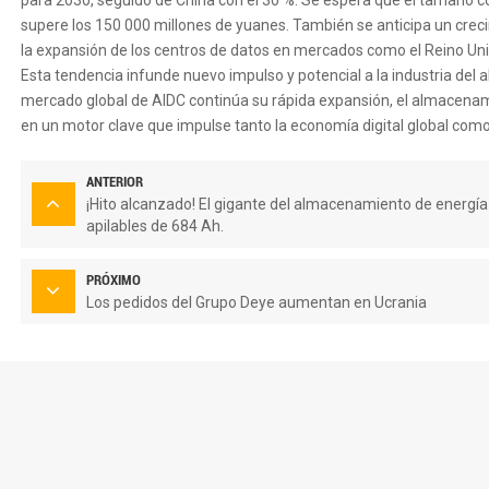
para 2030, seguido de China con el 30 %. Se espera que el tamaño 
supere los 150 000 millones de yuanes. También se anticipa un creci
la expansión de los centros de datos en mercados como el Reino Un
Esta tendencia infunde nuevo impulso y potencial a la industria de
mercado global de AIDC continúa su rápida expansión, el almacenami
en un motor clave que impulse tanto la economía digital global como 
ANTERIOR
¡Hito alcanzado! El gigante del almacenamiento de energí
apilables de 684 Ah.
PRÓXIMO
Los pedidos del Grupo Deye aumentan en Ucrania