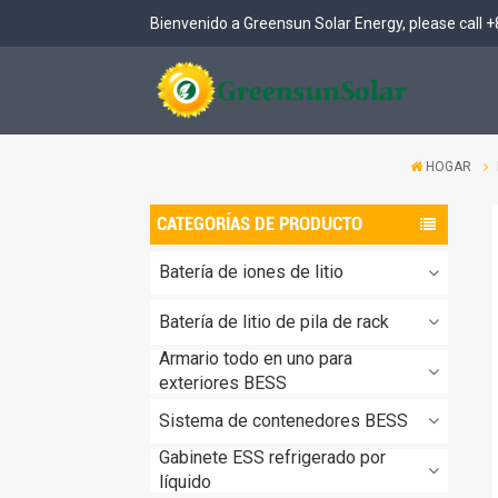
Bienvenido a Greensun Solar Energy, please call
+
Sistema de almacenamiento solar de baja tensión
Refrigeración líquida exterior BESS de 261 kWh
Sistema de almacenamiento de energía en baterías (BESS) para exteriores de 261 kWh (PCS integrado)
HOGAR
CATEGORÍAS DE PRODUCTO
Batería de iones de litio
Batería de litio de pila de rack
Armario todo en uno para
exteriores BESS
Sistema de contenedores BESS
Gabinete ESS refrigerado por
líquido