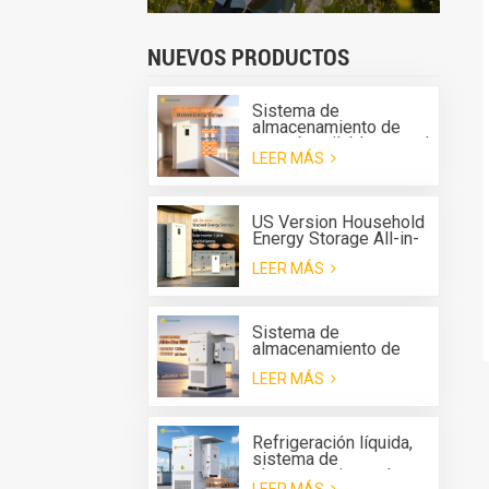
NUEVOS PRODUCTOS
Sistema de
almacenamiento de
energía apilable para el
LEER MÁS
hogar Greensun, todo
en uno G-AIO-200-
S6K/S11K
US Version Household
Energy Storage All-in-
one Machine G-AIO-
LEER MÁS
200-U7.2K
Sistema de
almacenamiento de
energía de batería
LEER MÁS
(BESS) todo en uno
para exteriores Solis
de 125 kW y 261 kWh
con refrigeración
Refrigeración líquida,
líquida.
sistema de
almacenamiento de