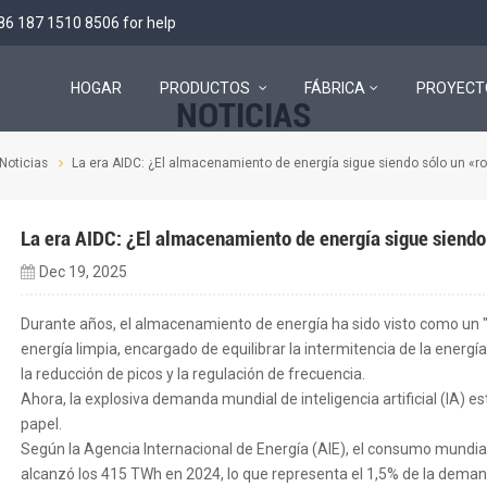
86 187 1510 8506
for help
HOGAR
PRODUCTOS
FÁBRICA
PROYECT
NOTICIAS
Sistema de almacenamiento de energía todo en uno de bajo voltaje
Noticias
La era AIDC: ¿El almacenamiento de energía sigue siendo sólo un «ro
La era AIDC: ¿El almacenamiento de energía sigue siendo 
Dec 19, 2025
Durante años, el almacenamiento de energía ha sido visto como un "a
energía limpia, encargado de equilibrar la intermitencia de la energía
la reducción de picos y la regulación de frecuencia.
Ahora, la explosiva demanda mundial de inteligencia artificial (IA
papel.
Según la Agencia Internacional de Energía (AIE), el consumo mundial
alcanzó los 415 TWh en 2024, lo que representa el 1,5% de la deman