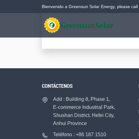
Bienvenido a Greensun Solar Energy, please call
Sistema de almacenamiento de energía en baterías (BESS) para exteriores de 261 kWh (PCS integrado)
CONTÁCTENOS
Add : Building 8, Phase 1,
E-commerce Industrial Park,
Shushan District, Hefei City,
Anhui Province
Teléfono : +86 187 1510