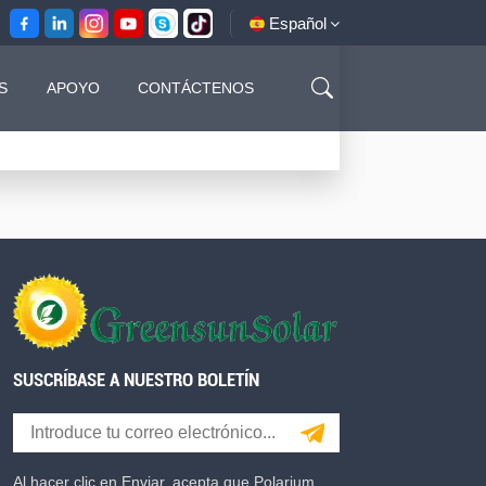
Español
S
APOYO
CONTÁCTENOS
English
français
español
العربية
SUSCRÍBASE A NUESTRO BOLETÍN
Al hacer clic en Enviar, acepta que Polarium