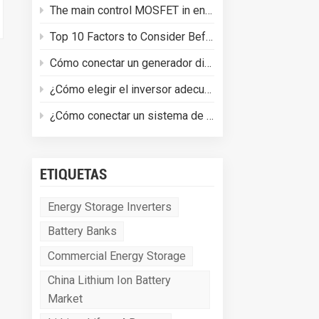
The main control MOSFET in energy storage batteries plays three core roles in BMS safety
Top 10 Factors to Consider Before Buying a Energy Storage System
Cómo conectar un generador diésel a un inversor híbrido Deye
¿Cómo elegir el inversor adecuado para ti? Solo necesitas tres pasos.
¿Cómo conectar un sistema de almacenamiento de energía doméstica de 16 kWh?
ETIQUETAS
Energy Storage Inverters
Battery Banks
Commercial Energy Storage
China Lithium Ion Battery
Market