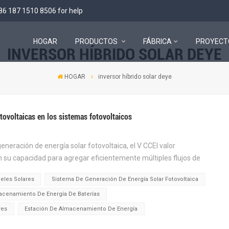
86 187 1510 8506
for help
HOGAR
PRODUCTOS
FÁBRICA
PROYECT
INVERSOR HÍBRIDO SOLAR DEYE
Sistema de almacenamiento de energía todo en uno de bajo voltaje
HOGAR
inversor híbrido solar deye
tovoltaicas en los sistemas fotovoltaicos
eración de energía solar fotovoltaica, el V CCEl valor
 su capacidad para agregar eficientemente múltiples flujos de
d de extremo a extremo y permitir la monitorizaci...
eles Solares
Sistema De Generación De Energía Solar Fotovoltaica
acenamiento De Energía De Baterías
res
Estación De Almacenamiento De Energía