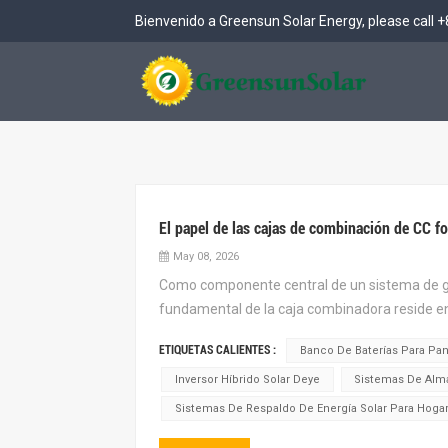
Bienvenido a Greensun Solar Energy, please call
+
Sistema de almacenamiento solar de baja tensión
Refrigeración líquida exterior BESS de 261 kWh
Sistema de almacenamiento de energía en baterías (BESS) para exteriores de 261 kWh (PCS integrado)
El papel de las cajas de combinación de CC fo
May 08, 2026
Como componente central de un sistema de gen
fundamental de la caja combinadora reside en
corriente, proporcionar protección de segurida
ETIQUETAS CALIENTES :
Banco De Baterías Para Pan
Inversor Híbrido Solar Deye
Sistemas De Alm
Sistemas De Respaldo De Energía Solar Para Hoga