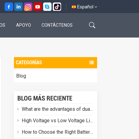
Español
OS
APOYO
CONTÁCTENOS
English
français
español
CATEGORÍAS
العربية
Blog
BLOG MÁS RECIENTE
What are the advantages of dual-battery interface for energy storage inverters?
High Voltage vs Low Voltage Lithium Batteries: Which One Is Right for Your Project?
How to Choose the Right Battery Energy Storage System for a Commercial Project?